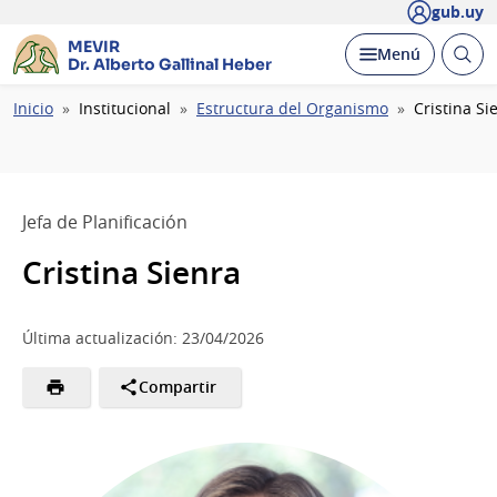
gub.uy
MEVIR
Abrir
Desplegar
Menú
Dr. Alberto Gallinal Heber
busc
Ruta
Inicio
Institucional
Estructura del Organismo
Cristina Si
de
navegación
Jefa de Planificación
Cristina Sienra
Última actualización: 23/04/2026
Compartir