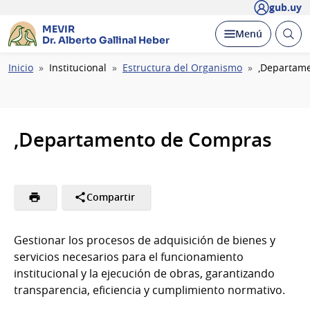
gub.uy
MEVIR
Abrir
Desplegar
Menú
Dr. Alberto Gallinal Heber
busc
Ruta
Inicio
Institucional
Estructura del Organismo
,Departam
de
navegación
,Departamento de Compras
Compartir
Gestionar los procesos de adquisición de bienes y
servicios necesarios para el funcionamiento
institucional y la ejecución de obras, garantizando
transparencia, eficiencia y cumplimiento normativo.