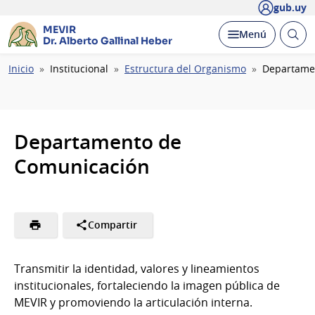
gub.uy
MEVIR
Abrir
Desplegar
Menú
Dr. Alberto Gallinal Heber
busc
Ruta
Inicio
Institucional
Estructura del Organismo
Departame
de
navegación
Departamento de
Comunicación
Compartir
Transmitir la identidad, valores y lineamientos
institucionales, fortaleciendo la imagen pública de
MEVIR y promoviendo la articulación interna.