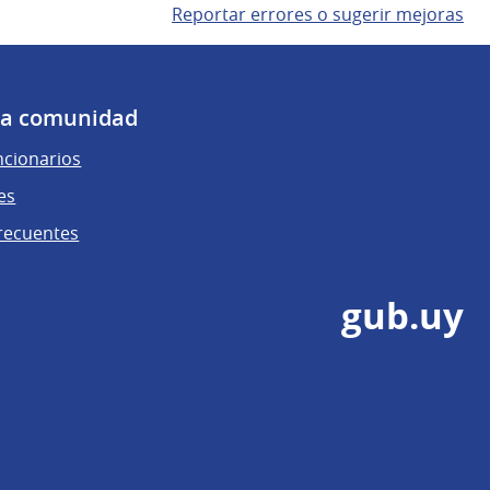
Reportar errores o sugerir mejoras
 la comunidad
ncionarios
es
recuentes
gub.uy