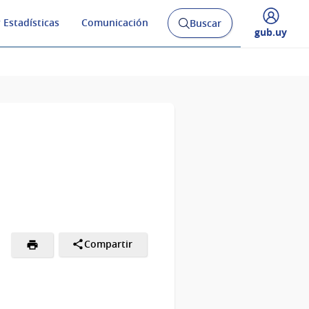
 Estadísticas
Comunicación
Buscar
Abrir
Desplegar
gub.uy
buscador
menú
y
de
Compartir