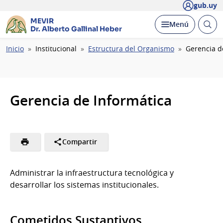
gub.uy
MEVIR
Abrir
Desplegar
Menú
Dr. Alberto Gallinal Heber
busc
Ruta
Inicio
Institucional
Estructura del Organismo
Gerencia d
de
navegación
Gerencia de Informática
Compartir
Administrar la infraestructura tecnológica y
desarrollar los sistemas institucionales.
Cometidos Sustantivos