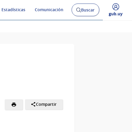
 Estadísticas
Comunicación
Buscar
Abrir
Desplegar
gub.uy
buscador
menú
y
de
Compartir