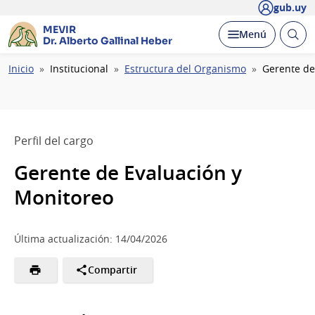
gub.uy
MEVIR
Abrir
Desplegar
Menú
Dr. Alberto Gallinal Heber
busc
Ruta
Inicio
Institucional
Estructura del Organismo
Gerente de
de
navegación
Perfil del cargo
Gerente de Evaluación y
Monitoreo
Última actualización: 14/04/2026
Compartir