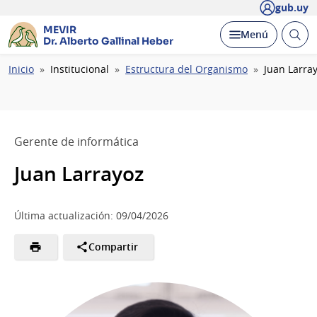
gub.uy
MEVIR
Abrir
Desplegar
Menú
Dr. Alberto Gallinal Heber
busc
Ruta
Inicio
Institucional
Estructura del Organismo
Juan Larra
de
navegación
Gerente de informática
Juan Larrayoz
Última actualización: 09/04/2026
Compartir