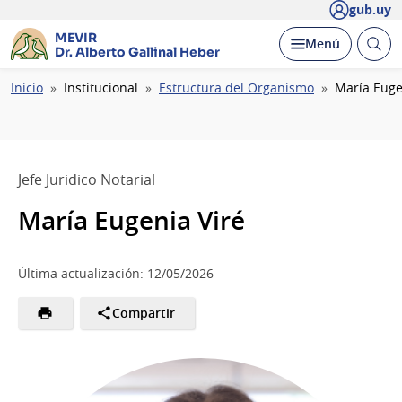
gub.uy
MEVIR
Abrir
Desplegar
Menú
Dr. Alberto Gallinal Heber
busc
Ruta
Inicio
Institucional
Estructura del Organismo
María Euge
de
navegación
Jefe Juridico Notarial
María Eugenia Viré
Última actualización: 12/05/2026
Compartir