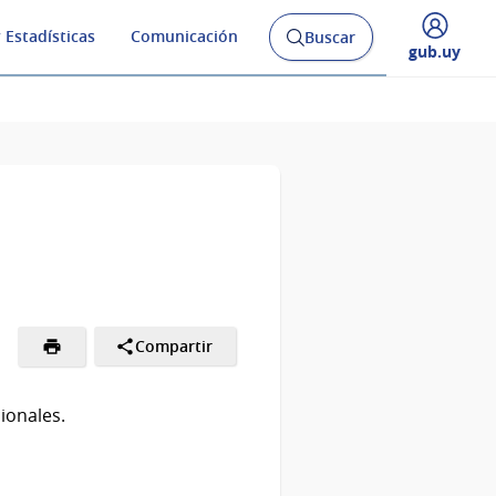
 Estadísticas
Comunicación
Buscar
Abrir
Desplegar
gub.uy
buscador
menú
y
de
Compartir
ionales.