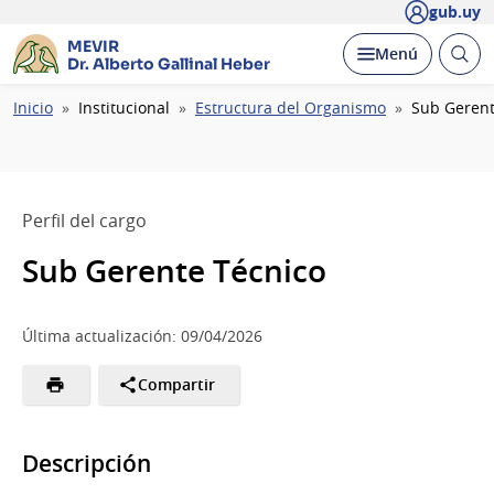
gub.uy
MEVIR
Abrir
Desplegar
Menú
Dr. Alberto Gallinal Heber
busc
Ruta
Inicio
Institucional
Estructura del Organismo
Sub Gerent
de
navegación
Perfil del cargo
Sub Gerente Técnico
Última actualización: 09/04/2026
Compartir
Descripción