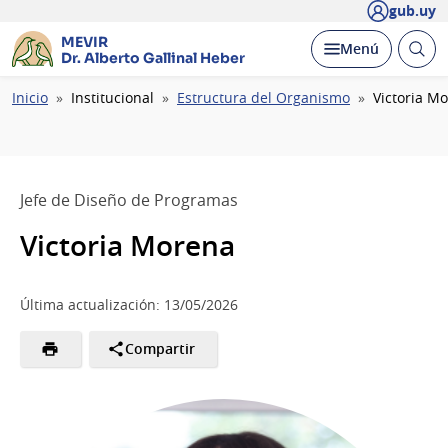
gub.uy
MEVIR
Abrir
Desplegar
Menú
Dr. Alberto Gallinal Heber
busc
Ruta
Inicio
Institucional
Estructura del Organismo
Victoria M
de
navegación
Jefe de Diseño de Programas
Victoria Morena
Última actualización: 13/05/2026
Compartir