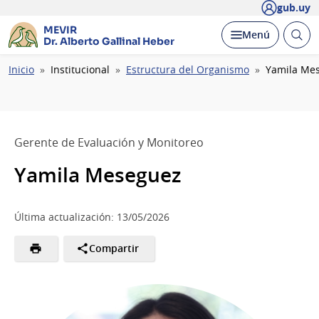
gub.uy
MEVIR
Abrir
Desplegar
Menú
Dr. Alberto Gallinal Heber
busc
Ruta
Inicio
Institucional
Estructura del Organismo
Yamila Me
de
navegación
Gerente de Evaluación y Monitoreo
Yamila Meseguez
Última actualización: 13/05/2026
Compartir