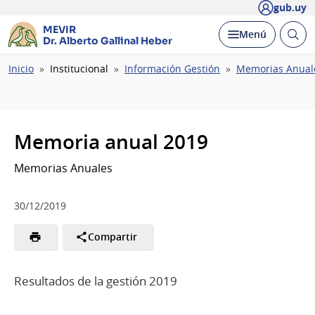
gub.uy
MEVIR
Abrir
Desplegar
Menú
Dr. Alberto Gallinal Heber
busc
Ruta
Inicio
Institucional
Información Gestión
Memorias Anual
de
navegación
Memoria anual 2019
Memorias Anuales
30/12/2019
Compartir
Resultados de la gestión 2019