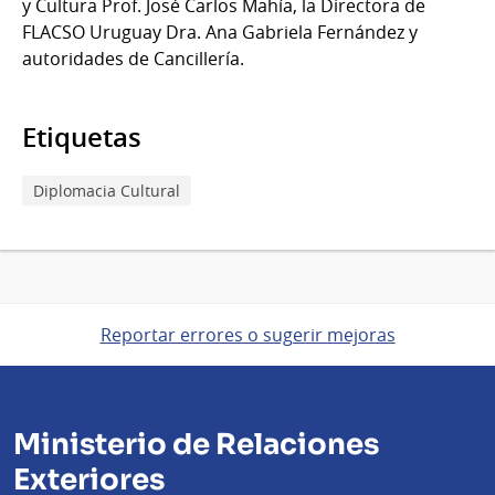
y Cultura Prof. José Carlos Mahía, la Directora de
@end_mont
FLACSO Uruguay Dra. Ana Gabriela Fernández y
del
autoridades de Cancillería.
2026
Etiquetas
Diplomacia Cultural
Reportar errores o sugerir mejoras
Ministerio de Relaciones
Exteriores