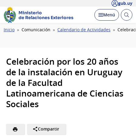
gub.uy
Ministerio
Abrir
Desplegar
Menú
de Relaciones Exteriores
busc
Ruta
Inicio
Comunicación
Calendario de Actividades
Celebrac
de
navegación
Celebración por los 20 años
de la instalación en Uruguay
de la Facultad
Latinoamericana de Ciencias
Sociales
Compartir