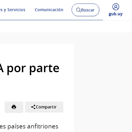
s y Servicios
Comunicación
Buscar
Abrir
Desplegar
gub.uy
buscador
menú
y
de
A por parte
Compartir
res países anfitriones