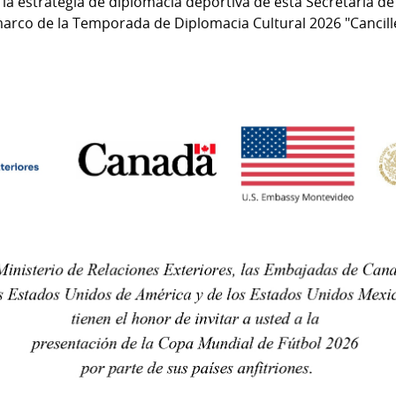
n la estrategia de diplomacia deportiva de esta Secretaría d
marco de la Temporada de Diplomacia Cultural 2026 "Cancille