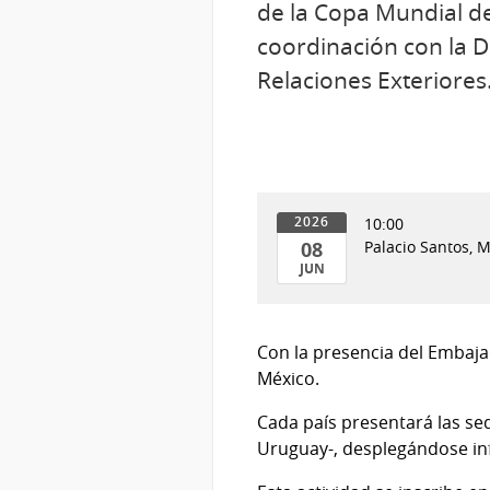
de la Copa Mundial d
coordinación con la D
Relaciones Exteriores
10:00
2026
08
Palacio Santos, 
JUN
08
de
Jun
Con la presencia del Embaj
del
México.
2026
Cada país presentará las sed
Uruguay-, desplegándose inf