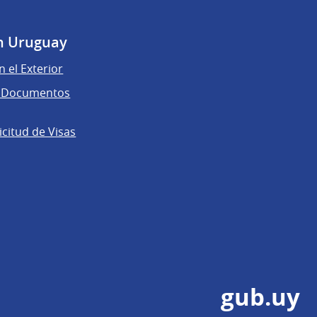
n Uruguay
n el Exterior
de Documentos
licitud de Visas
gub.uy