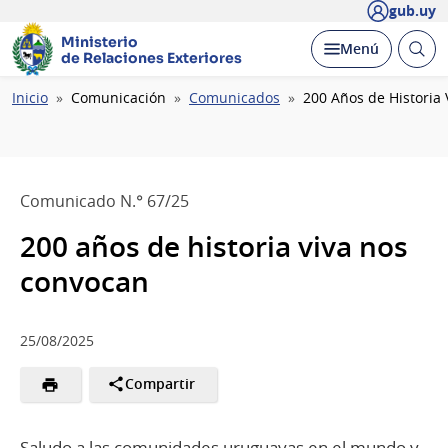
gub.uy
Ministerio
Abrir
Desplegar
Menú
de Relaciones Exteriores
busc
Ruta
Inicio
Comunicación
Comunicados
200 Años de Historia
de
navegación
Comunicado N.° 67/25
200 años de historia viva nos
convocan
25/08/2025
Compartir
Saludo a las comunidades uruguayas en el mundo y