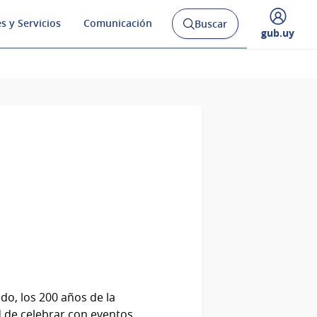
s y Servicios
Comunicación
Buscar
Abrir
Desplegar
gub.uy
buscador
menú
y
de
o, los 200 años de la
d de celebrar con eventos