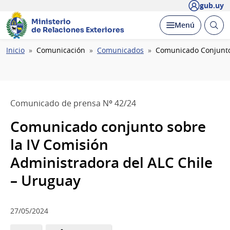
gub.uy
Ministerio
Abrir
Desplegar
Menú
de Relaciones Exteriores
busc
Ruta
Inicio
Comunicación
Comunicados
Comunicado Conjunto 
de
navegación
Comunicado de prensa Nº 42/24
Comunicado conjunto sobre
la IV Comisión
Administradora del ALC Chile
– Uruguay
27/05/2024