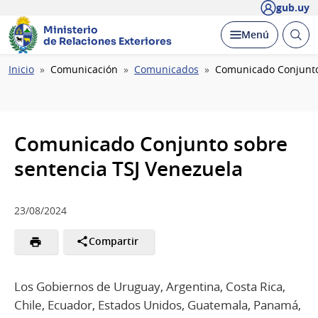
gub.uy
Ministerio
Abrir
Desplegar
Menú
de Relaciones Exteriores
busc
Ruta
Inicio
Comunicación
Comunicados
Comunicado Conjunto
de
navegación
Comunicado Conjunto sobre
sentencia TSJ Venezuela
23/08/2024
Compartir
Los Gobiernos de Uruguay, Argentina, Costa Rica,
Chile, Ecuador, Estados Unidos, Guatemala, Panamá,