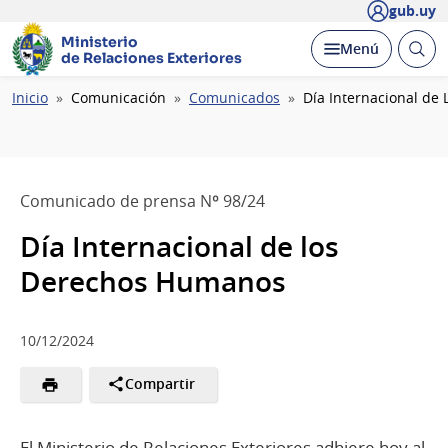
gub.uy
Ministerio
Abrir
Desplegar
Menú
de Relaciones Exteriores
busc
Ruta
Inicio
Comunicación
Comunicados
Día Internacional de
de
navegación
Comunicado de prensa Nº 98/24
Día Internacional de los
Derechos Humanos
10/12/2024
Compartir
El Ministerio de Relaciones Exteriores adhiere hoy al