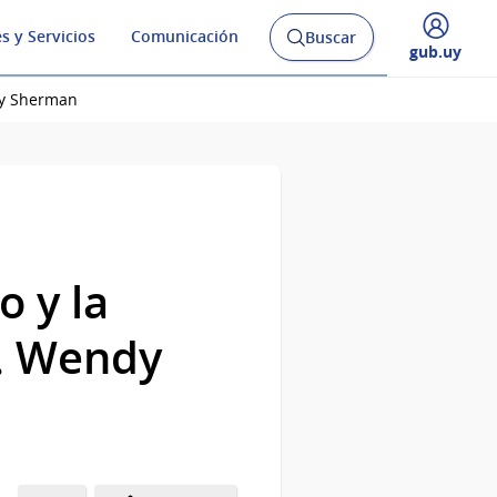
s y Servicios
Comunicación
Buscar
Abrir
Desplegar
gub.uy
buscador
menú
y
de
ndy Sherman
o y la
U. Wendy