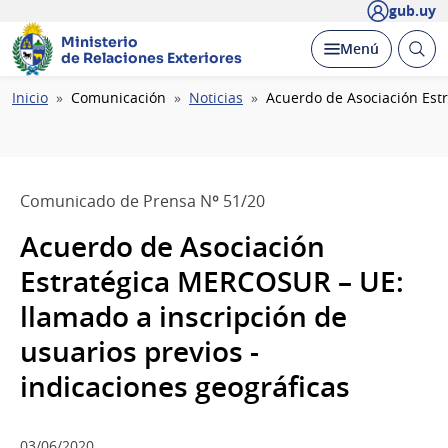
gub.uy
Ministerio
Abrir
Desplegar
Menú
de Relaciones Exteriores
busc
Ruta
Inicio
Comunicación
Noticias
Acuerdo de Asociación Estr
de
navegación
Comunicado de Prensa Nº 51/20
Acuerdo de Asociación
Estratégica MERCOSUR – UE:
llamado a inscripción de
usuarios previos -
indicaciones geográficas
03/06/2020