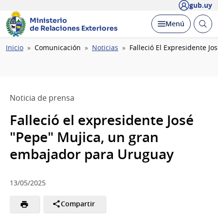
gub.uy
Ministerio
Abrir
Desplegar
Menú
de Relaciones Exteriores
busc
Ruta
Inicio
Comunicación
Noticias
Falleció El Expresidente J
de
navegación
Noticia de prensa
Falleció el expresidente José
"Pepe" Mujica, un gran
embajador para Uruguay
13/05/2025
Compartir