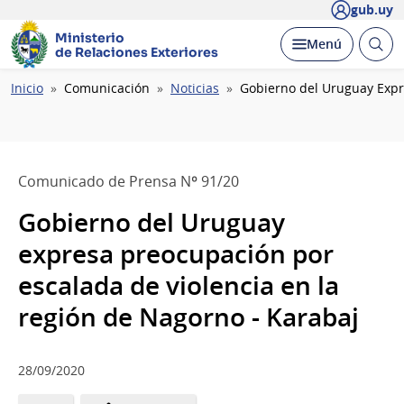
gub.uy
Ministerio
Abrir
Desplegar
Menú
de Relaciones Exteriores
busc
Ruta
Inicio
Comunicación
Noticias
Gobierno del Uruguay Expr
de
navegación
Comunicado de Prensa Nº 91/20
Gobierno del Uruguay
expresa preocupación por
escalada de violencia en la
región de Nagorno - Karabaj
28/09/2020