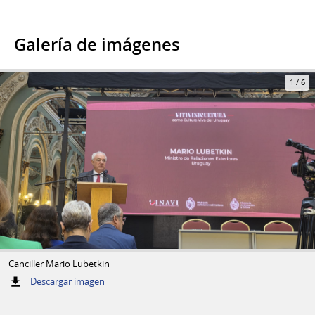
Galería de imágenes
1
/
6
Canciller Mario Lubetkin
:
Descargar imagen
Canciller
Mario