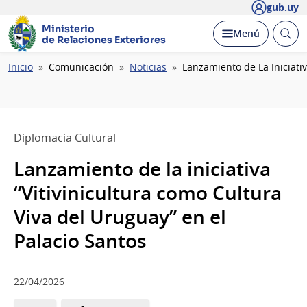
gub.uy
Ministerio
Abrir
Desplegar
Menú
de Relaciones Exteriores
busc
Ruta
Inicio
Comunicación
Noticias
Lanzamiento de La Iniciativ
de
navegación
Diplomacia Cultural
Lanzamiento de la iniciativa
“Vitivinicultura como Cultura
Viva del Uruguay” en el
Palacio Santos
22/04/2026