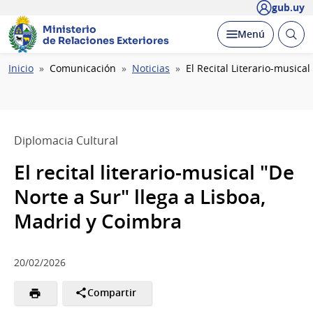
gub.uy
Ministerio
Abrir
Desplegar
Menú
de Relaciones Exteriores
busc
Ruta
Inicio
Comunicación
Noticias
El Recital Literario-musica
de
navegación
Diplomacia Cultural
El recital literario-musical "De
Norte a Sur" llega a Lisboa,
Madrid y Coimbra
20/02/2026
Compartir