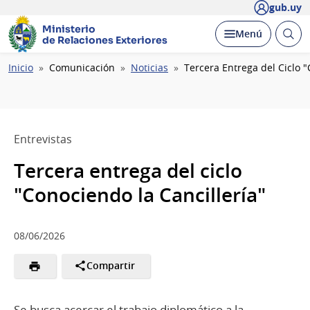
gub.uy
Ministerio
Abrir
Desplegar
Menú
de Relaciones Exteriores
busc
Ruta
Inicio
Comunicación
Noticias
Tercera Entrega del Ciclo "
de
navegación
Entrevistas
Tercera entrega del ciclo
"Conociendo la Cancillería"
08/06/2026
Compartir
Se busca acercar el trabajo diplomático a la