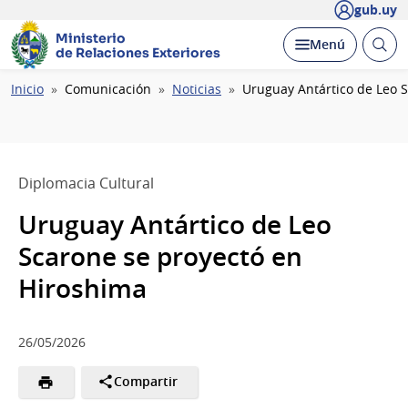
gub.uy
Ministerio
Abrir
Desplegar
Menú
de Relaciones Exteriores
busc
Ruta
Inicio
Comunicación
Noticias
Uruguay Antártico de Leo 
de
navegación
Diplomacia Cultural
Uruguay Antártico de Leo
Scarone se proyectó en
Hiroshima
26/05/2026
Compartir