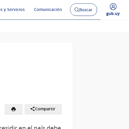
s y Servicios
Comunicación
Buscar
Abrir
Desplegar
gub.uy
buscador
menú
y
de
Compartir
esidir en el país debe