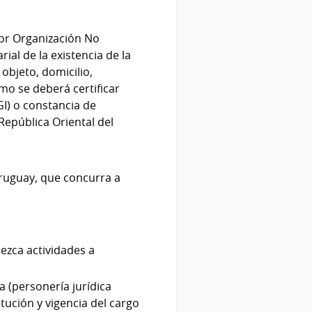
o
por Organización No
ial de la existencia de la
 objeto, domicilio,
mo se deberá certificar
GI) o constancia de
 República Oriental del
Uruguay, que concurra a
ezca actividades a
ia (personería jurídica
itución y vigencia del cargo