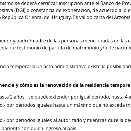
ismo se deberá certificar inscripción ante el Banco de Previ
sitiva (DGI) o constancia de exoneración, de acuerdo a lo es
a República Oriental del Uruguay. Es válido carta del Arzobi
 menor y padre/madre de las personas mencionadas en las c
diante testimonio de partida de matrimonio y/o de nacimie
.
dencia temporaria un acto administrativo existe la posibilid
nencia y cómo es la renovación de la residencia tempora
 hasta 2 años - se puede extender por igual período, hasta 4 
ño.- por períodos iguales hasta un máximo que no exceda má
o.- por períodos iguales al autorizado y mientras dure la be
l pariente con quien ingresó al país.