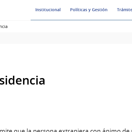
Institucional
Políticas y Gestión
Trámite
ncia
sidencia
rámite que la persona extranjera con ánimo de r