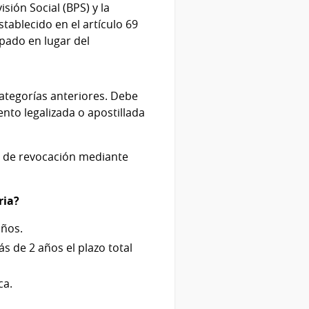
sión Social (BPS) y la
tablecido en el artículo 69
spado en lugar del
ategorías anteriores. Debe
nto legalizada o apostillada
ad de revocación mediante
ria?
años.
s de 2 años el plazo total
ca.