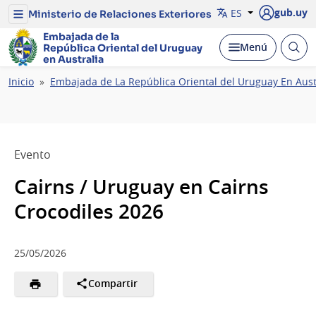
gub.uy
ES
Ministerio de Relaciones Exteriores
Menú
del
Embajada de la
Ministerio
Abrir
Desplegar
Menú
República Oriental del Uruguay
de
busc
en Australia
Relaciones
Exteriores
Ruta
Inicio
Embajada de La República Oriental del Uruguay En Aust
de
navegación
Evento
Cairns / Uruguay en Cairns
Crocodiles 2026
25/05/2026
Compartir