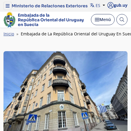
gub.uy
ES
Ministerio de Relaciones Exteriores
Menú
del
Embajada de la
Ministerio
Abrir
Desplegar
Menú
República Oriental del Uruguay
de
busc
en Suecia
Relaciones
Exteriores
Ruta
Inicio
Embajada de La República Oriental del Uruguay En Sue
de
navegación