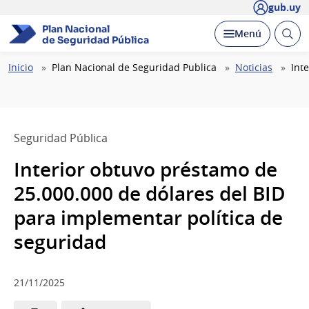
gub.uy
Plan Nacional
Abrir
Desplegar
Menú
de Seguridad Pública
busc
Ruta
Inicio
Plan Nacional de Seguridad Publica
Noticias
Int
de
navegación
Seguridad Pública
Interior obtuvo préstamo de
25.000.000 de dólares del BID
para implementar política de
seguridad
21/11/2025