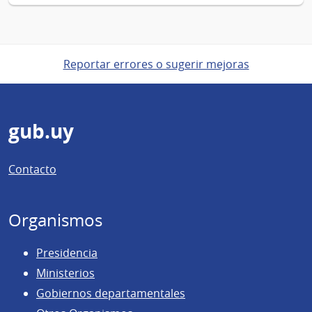
Reportar errores o sugerir mejoras
Pie
gub.uy
de
Contacto
página
Organismos
Presidencia
Ministerios
Gobiernos departamentales