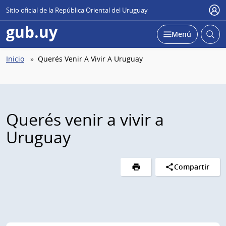
Sitio oficial de la República Oriental del Uruguay
Use
gub.uy
Abrir
Desplegar
Menú
busc
Abierta
Ruta
Inicio
Querés Venir A Vivir A Uruguay
de
navegación
Querés venir a vivir a
Uruguay
Compartir