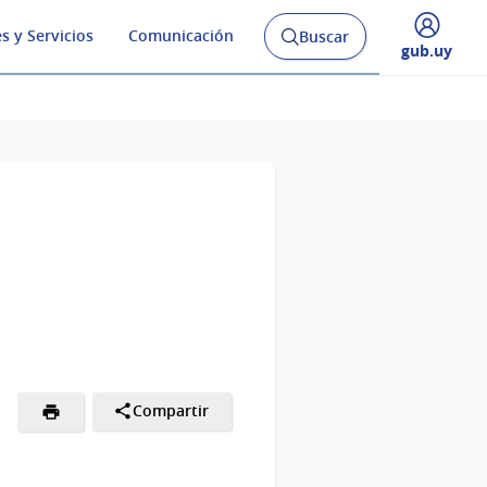
s y Servicios
Comunicación
Buscar
Abrir
Desplegar
gub.uy
buscador
menú
y
de
Compartir