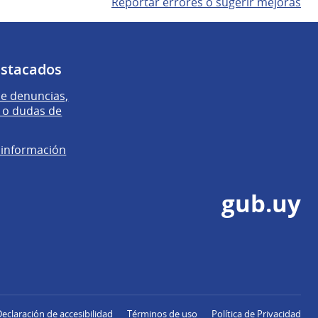
Reportar errores o sugerir mejoras
estacados
e denuncias,
 o dudas de
e información
gub.uy
Declaración de accesibilidad
Términos de uso
Política de Privacidad