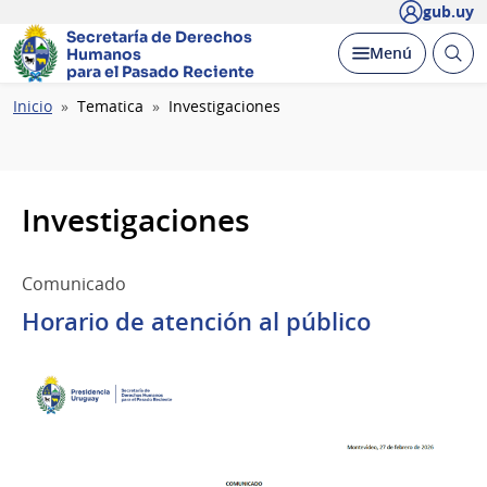
gub.uy
Secretaría de Derechos
Abrir
Desplegar
Menú
Humanos
busc
para el Pasado Reciente
Ruta
Inicio
Tematica
Investigaciones
de
navegación
Investigaciones
Comunicado
Horario de atención al público