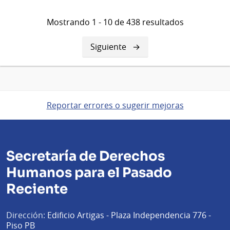
Mostrando 1 - 10 de 438 resultados
Siguiente
Siguiente
página
Reportar errores o sugerir mejoras
Secretaría de Derechos
Humanos para el Pasado
Reciente
Dirección:
Edificio Artigas - Plaza Independencia 776 -
Piso PB