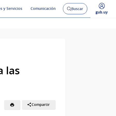
s y Servicios
Comunicación
Buscar
Abrir
Desplegar
gub.uy
buscador
menú
y
de
 las
Compartir