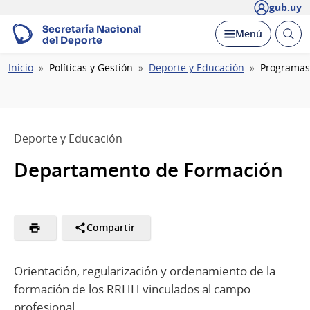
gub.uy
Secretaría Nacional
Abrir
Desplegar
Menú
del Deporte
busc
Ruta
Inicio
Políticas y Gestión
Deporte y Educación
Programas
de
navegación
Deporte y Educación
Departamento de Formación
Compartir
Orientación, regularización y ordenamiento de la
formación de los RRHH vinculados al campo
profesional.