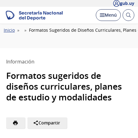
gub.uy
Secretaría Nacional
Abrir
Desplegar
Menú
del Deporte
busc
Ruta
Inicio
Formatos Sugeridos de Diseños Curriculares, Planes
de
navegación
Información
Formatos sugeridos de
diseños curriculares, planes
de estudio y modalidades
Compartir