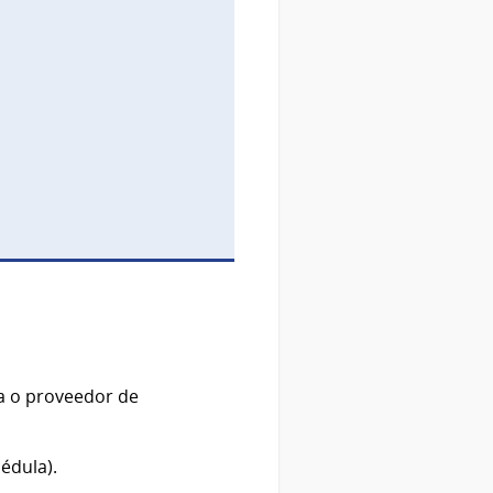
ca o proveedor de
édula).