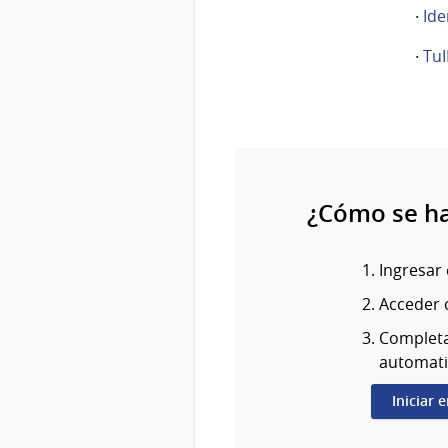
·
Ide
·
TuI
¿Cómo se h
Ingresar 
Acceder c
Completa
automat
Iniciar 