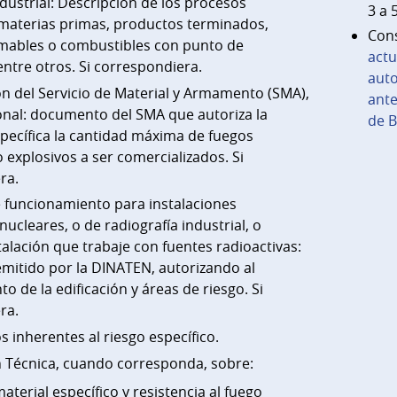
dustrial: Descripción de los procesos
3 a 
 materias primas, productos terminados,
Cons
lamables o combustibles con punto de
actu
entre otros. Si correspondiera.
auto
ón del Servicio de Material y Armamento (SMA),
ante
onal: documento del SMA que autoriza la
de 
specífica la cantidad máxima de fuegos
/o explosivos a ser comercializados. Si
ra.
e funcionamiento para instalaciones
nucleares, o de radiografía industrial, o
talación que trabaje con fuentes radioactivas:
itido por la DINATEN, autorizando al
o de la edificación y áreas de riesgo. Si
ra.
 inherentes al riesgo específico.
n Técnica, cuando corresponda, sobre:
aterial específico y resistencia al fuego