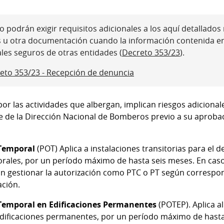
 podrán exigir requisitos adicionales a los aquí detallados ni
s u otra documentación cuando la información contenida e
ales seguros de otras entidades (
Decreto 353/23
).
eto 353/23 - Recepción de denuncia
por las actividades que albergan, implican riesgos adiciona
te de la Dirección Nacional de Bomberos previo a su aprob
 Temporal
(POT) Aplica a instalaciones transitorias para el d
porales, por un período máximo de hasta seis meses. En caso
n gestionar la autorización como PTC o PT según correspon
ación.
Temporal en Edificaciones Permanentes
(POTEP). Aplica a
edificaciones permanentes, por un período máximo de hasta