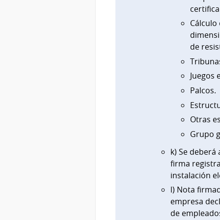
certific
Cálculo 
dimensi
de resis
Tribuna
Juegos 
Palcos.
Estruct
Otras es
Grupo g
k) Se deberá 
firma registr
instalación e
l) Nota firma
empresa decla
de empleados 