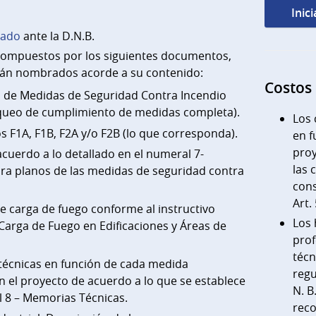
Inic
rado
ante la D.N.B.
compuestos por los siguientes documentos,
rán nombrados acorde a su contenido:
Costos
o de Medidas de Seguridad Contra Incendio
equeo de cumplimiento de medidas completa).
Los 
s F1A, F1B, F2A y/o F2B (lo que corresponda).
en f
proy
acuerdo a lo detallado en el numeral 7-
las 
ara planos de las medidas de seguridad contra
cons
Art.
e carga de fuego conforme al instructivo
Los 
 Carga de Fuego en Edificaciones y Áreas de
prof
técn
técnicas en función de cada medida
regu
n el proyecto de acuerdo a lo que se establece
N. B
l 8 – Memorias Técnicas.
reco