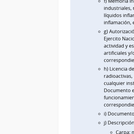
f) Memoria in
industriales,
líquidos inf
inflamación, 
g) Autorizaci
Ejercito Naci
actividad y e
artificiales y
correspondie
h) Licencia d
radioactivas, 
cualquier ins
Documento em
funcionamient
correspondie
i) Documentos
j) Descripció
Carpa: m