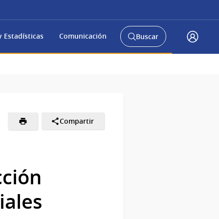
 Estadísticas
Comunicación
Buscar
Abrir
Acceso
buscador
Gub.u
y
Compartir
cción
iales