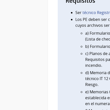
Requisitos
Ser
técnico Regist
Los PE deben ser 
cuyos archivos se
a) Formulari
(Lista de ch
b) Formulario
c) Planos de 
Requisitos p
incendio.
d) Memoria d
técnico IT 12
Riesgo.
e) Memorias 
establecida e
en el numera