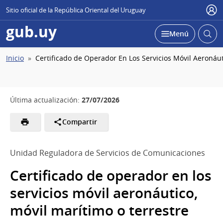
Sitio oficial de la República Oriental del Uruguay
Usu
gub.uy
Abrir
Desplegar
Menú
busc
Ruta
Inicio
Certificado de Operador En Los Servicios Móvil Aeronáut
de
navegación
27/07/2026
Última actualización:
Compartir
Unidad Reguladora de Servicios de Comunicaciones
Certificado de operador en los
servicios móvil aeronáutico,
móvil marítimo o terrestre