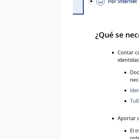
Por Internet
¿Qué se nec
Contar 
identida
Doc
nec
Ide
TuI
Aportar 
El 
pid