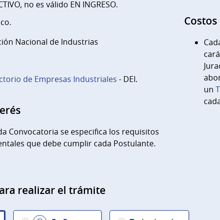
CTIVO, no es válido EN INGRESO.
Costos
ico.
ción Nacional de Industrias
Cada
cará
Jura
abon
ctorio de Empresas Industriales
- DEI.
un
T
cada
terés
da Convocatoria se especifica los requisitos
ntales que debe cumplir cada Postulante.
ara realizar el trámite