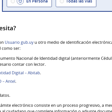
En Persona
Todas las vías
esita?
con
Usuario gub.uy
u otro medio de identificación electróni
d como ser:
umento Nacional de Identidad digital (anteriormente Cédula
esario contar con lector.
ntidad Digital – Abitab
.
D – Antel
.
datos.
trámite electrónico consiste en un proceso progresivo, a m
e al ciudadano que complete información o adjunte docume