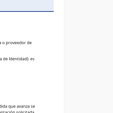
ca o proveedor de
 de Identidad): es
edida que avanza se
ntación solicitada