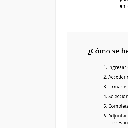
en 
¿Cómo se h
Ingresar 
Acceder c
Firmar e
Seleccio
Completar
Adjuntar
correspo