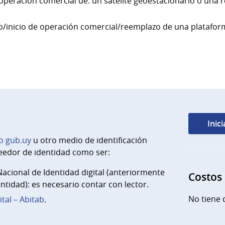
la operación comercial de: un satélite geoestacionario o una r
to/inicio de operación comercial/reemplazo de una plataform
Inic
o gub.uy
u otro medio de identificación
eedor de identidad como ser:
cional de Identidad digital (anteriormente
Costos
ntidad): es necesario contar con lector.
No tiene 
ital – Abitab
.