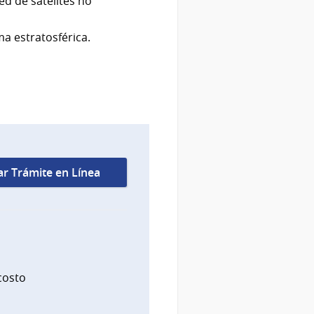
ed de satélites no
a estratosférica.
iar Trámite en Línea
costo