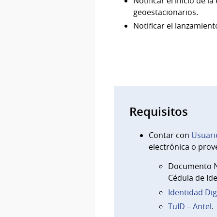
Notificar el inicio de 
geoestacionarios.
Notificar el lanzamien
Requisitos
Contar con
Usuari
electrónica o prov
Documento Na
Cédula de Ide
Identidad Dig
TuID – Antel
.