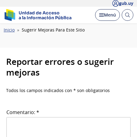
gub.uy
Unidad de Acceso
Abrir
Desplegar
Menú
a la Información Pública
busc
Ruta
Inicio
Sugerir Mejoras Para Este Sitio
de
navegación
Reportar errores o sugerir
mejoras
Todos los campos indicados con * son obligatorios
Comentario: *