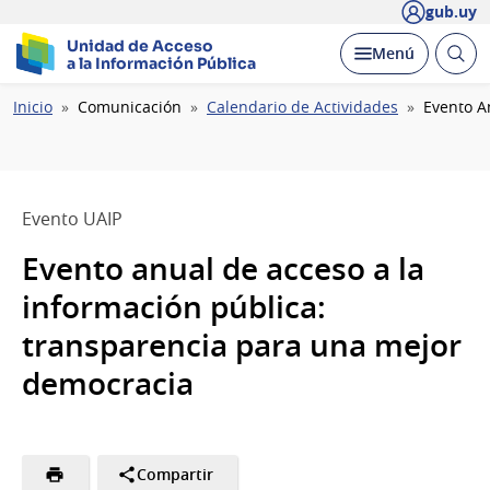
gub.uy
Unidad de Acceso
Abrir
Desplegar
Menú
a la Información Pública
busc
Ruta
Inicio
Comunicación
Calendario de Actividades
Evento A
de
navegación
Evento UAIP
Evento anual de acceso a la
información pública:
transparencia para una mejor
democracia
Compartir