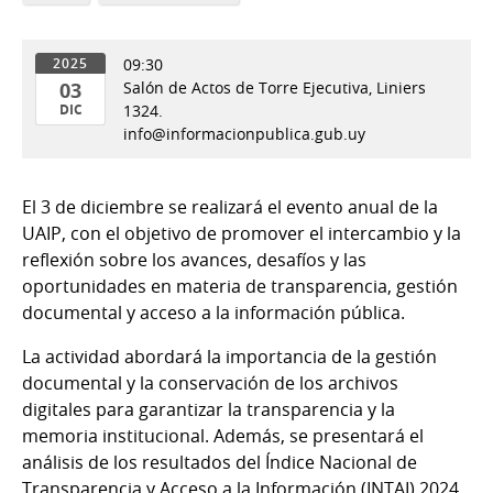
09:30
2025
03
Salón de Actos de Torre Ejecutiva, Liniers
DIC
1324.
info@informacionpublica.gub.uy
03
de
Dic
El 3 de diciembre se realizará el evento anual de la
del
UAIP, con el objetivo de promover el intercambio y la
2025
reflexión sobre los avances, desafíos y las
oportunidades en materia de transparencia, gestión
documental y acceso a la información pública.
La actividad abordará la importancia de la gestión
documental y la conservación de los archivos
digitales para garantizar la transparencia y la
memoria institucional. Además, se presentará el
análisis de los resultados del Índice Nacional de
Transparencia y Acceso a la Información (INTAI) 2024,