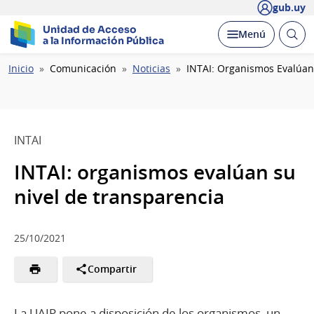
gub.uy
Unidad de Acceso
Abrir
Desplegar
Menú
a la Información Pública
busc
Ruta
Inicio
Comunicación
Noticias
INTAI: Organismos Evalúan
de
navegación
INTAI
INTAI: organismos evalúan su
nivel de transparencia
25/10/2021
Compartir
La UAIP pone a disposición de los organismos, un