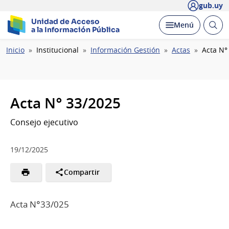
gub.uy
Unidad de Acceso
Abrir
Desplegar
Menú
a la Información Pública
busc
Ruta
Inicio
Institucional
Información Gestión
Actas
Acta N°
de
navegación
Acta N° 33/2025
Consejo ejecutivo
19/12/2025
Compartir
Acta N°33/025