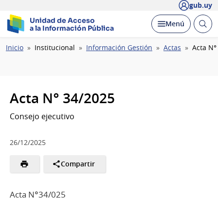
gub.uy
Unidad de Acceso
Abrir
Desplegar
Menú
a la Información Pública
busc
Ruta
Inicio
Institucional
Información Gestión
Actas
Acta N°
de
navegación
Acta N° 34/2025
Consejo ejecutivo
26/12/2025
Compartir
Acta N°34/025