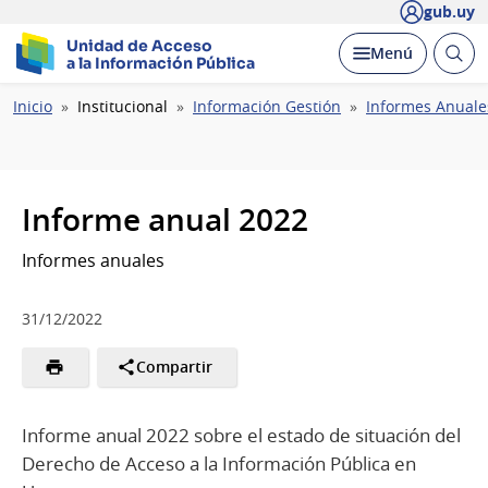
gub.uy
Unidad de Acceso
Abrir
Desplegar
Menú
a la Información Pública
busc
Ruta
Inicio
Institucional
Información Gestión
Informes Anuale
de
navegación
Informe anual 2022
Informes anuales
31/12/2022
Compartir
Informe anual 2022 sobre el estado de situación del
Derecho de Acceso a la Información Pública en