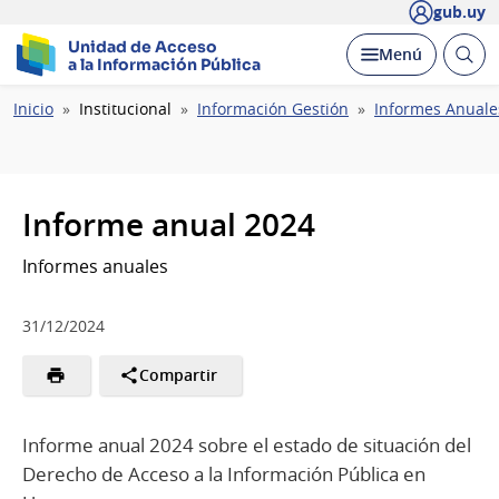
gub.uy
Unidad de Acceso
Abrir
Desplegar
Menú
a la Información Pública
busc
Ruta
Inicio
Institucional
Información Gestión
Informes Anuale
de
navegación
Informe anual 2024
Informes anuales
31/12/2024
Compartir
Informe anual 2024 sobre el estado de situación del
Derecho de Acceso a la Información Pública en